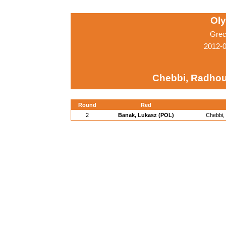
Ol
Grec
2012-
Chebbi, Radhou
Round
Red
2
Banak, Lukasz (POL)
Chebbi,