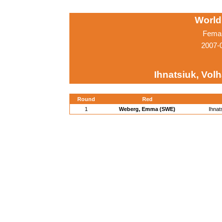
World
Femal
2007-0
Ihnatsiuk, Vol
Round
Red
1
Weberg, Emma (SWE)
Ihnat