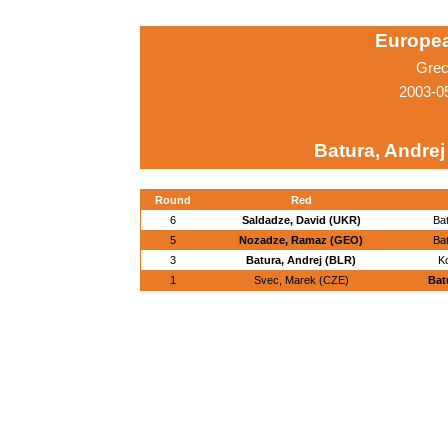
Europe
Grec
2003-0
Batura, Andrej
Round
Red
6
Saldadze, David (UKR)
Bat
5
Nozadze, Ramaz (GEO)
Bat
3
Batura, Andrej (BLR)
Ko
1
Svec, Marek (CZE)
Bat