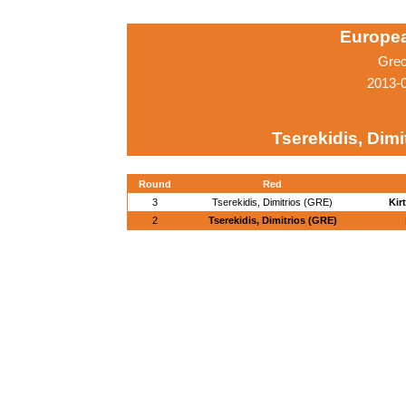
Europe
Grec
2013-
Tserekidis, Dimi
Round
Red
3
Tserekidis, Dimitrios (GRE)
Kir
2
Tserekidis, Dimitrios (GRE)