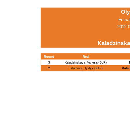
Ol
Femal
2012-
Kaladzinsk
Round
Red
3
Kaladzinskaya, Vanesa (BLR)
2
Eshimova, Jyldyz (KAZ)
Kala