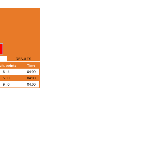
RESULTS
ch. points
Time
6 : 4
04:00
5 : 0
04:00
9 : 0
04:00