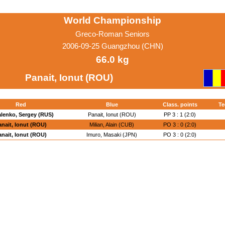
World Championship
Greco-Roman Seniors
2006-09-25 Guangzhou (CHN)
66.0 kg
Panait, Ionut (ROU)
Red
Blue
Class. points
Te
lenko, Sergey (RUS)
Panait, Ionut (ROU)
PP 3 : 1 (2:0)
anait, Ionut (ROU)
Milian, Alain (CUB)
PO 3 : 0 (2:0)
anait, Ionut (ROU)
Imuro, Masaki (JPN)
PO 3 : 0 (2:0)