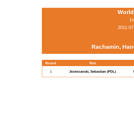
World
Fr
2011-07
Rachamin, Han
Round
Red
1
Jezierzanski, Sebastian (POL)