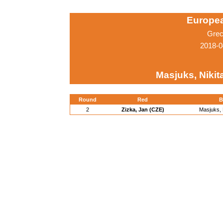
Europe
Grec
2018-0
Masjuks, Nikit
Round
Red
B
2
Zizka, Jan (CZE)
Masjuks, 