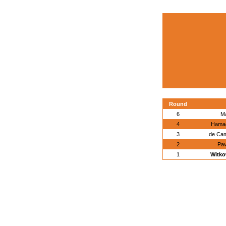
Round
6
Ma
4
Hamag
3
de Cam
2
Pav
1
Witko