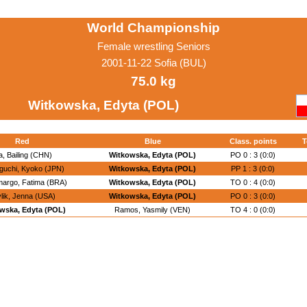
World Championship
Female wrestling Seniors
2001-11-22 Sofia (BUL)
75.0 kg
Witkowska, Edyta (POL)
Red
Blue
Class. points
T
, Bailing (CHN)
Witkowska, Edyta (POL)
PO 0 : 3 (0:0)
uchi, Kyoko (JPN)
Witkowska, Edyta (POL)
PP 1 : 3 (0:0)
argo, Fatima (BRA)
Witkowska, Edyta (POL)
TO 0 : 4 (0:0)
lik, Jenna (USA)
Witkowska, Edyta (POL)
PO 0 : 3 (0:0)
wska, Edyta (POL)
Ramos, Yasmily (VEN)
TO 4 : 0 (0:0)