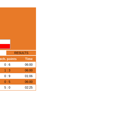
RESULTS
ech. points
Time
0 : 6
06:00
1 : 3
06:00
0 : 9
01:06
0 : 5
06:00
5 : 0
02:25