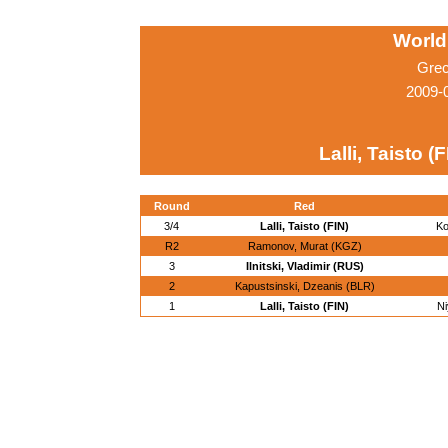
World
Grec
2009-
Lalli, Taisto (F
Round
Red
3/4
Lalli, Taisto (FIN)
Ko
R2
Ramonov, Murat (KGZ)
3
Ilnitski, Vladimir (RUS)
2
Kapustsinski, Dzeanis (BLR)
1
Lalli, Taisto (FIN)
Ni