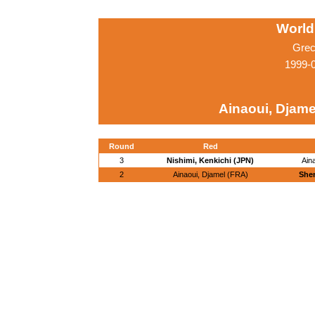
World
Grec
1999-
Ainaoui, Djame
Round
Red
3
Nishimi, Kenkichi (JPN)
Ain
2
Ainaoui, Djamel (FRA)
Shen