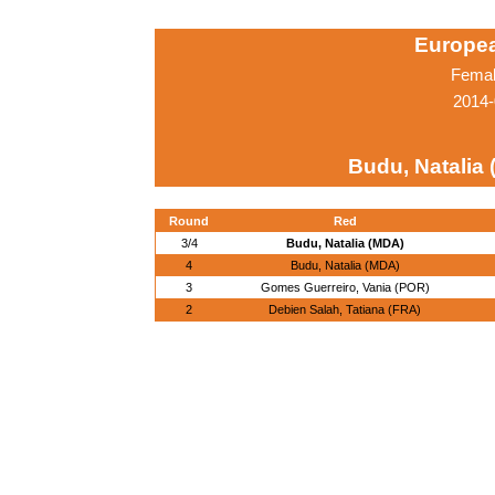
Europe
Femal
2014-
Budu, Natalia
Round
Red
3/4
Budu, Natalia (MDA)
4
Budu, Natalia (MDA)
3
Gomes Guerreiro, Vania (POR)
2
Debien Salah, Tatiana (FRA)