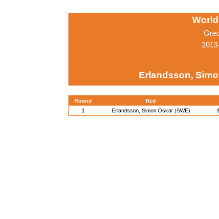
World
Grec
2013-
Erlandsson, Simo
Round
Red
1
Erlandsson, Simon Oskar (SWE)