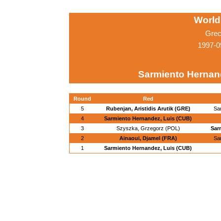
World
Grec
1997-0
Sarmiento Hernan
Round
Red
5
Rubenjan, Aristidis Arutik (GRE)
Sa
4
Sarmiento Hernandez, Luis (CUB)
3
Szyszka, Grzegorz (POL)
Sar
2
Ainaoui, Djamel (FRA)
Sa
1
Sarmiento Hernandez, Luis (CUB)