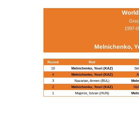
World
Grec
1997-0
Melnichenko, Y
Round
Red
10
Melnichenko, Youri (KAZ)
Si
4
Melnichenko, Youri (KAZ)
A
3
Nazarian, Armen (BUL)
Meln
2
Melnichenko, Youri (KAZ)
Nis
1
Majoros, Istvan (HUN)
Meln