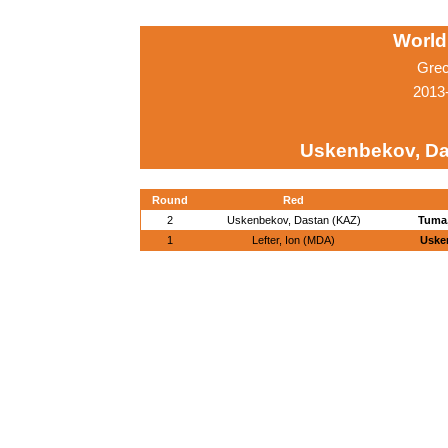
World
Grec
2013-
Uskenbekov, Da
Round
Red
2
Uskenbekov, Dastan (KAZ)
Tuma,
1
Lefter, Ion (MDA)
Uske