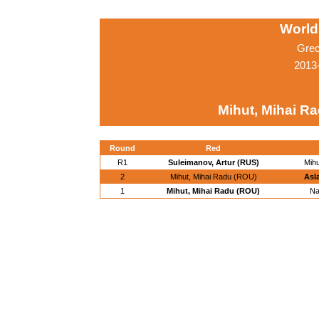
World
Grec
2013-
Mihut, Mihai R
Round
Red
R1
Suleimanov, Artur (RUS)
Mih
2
Mihut, Mihai Radu (ROU)
Asl
1
Mihut, Mihai Radu (ROU)
Na