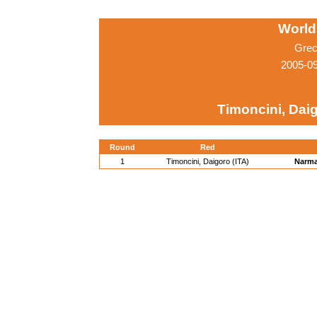
World
Grec
2005-0
Timoncini, Daig
Round
Red
1
Timoncini, Daigoro (ITA)
Narma