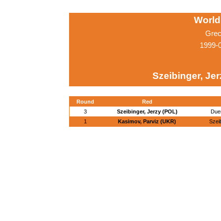
World
Grec
1999-
Szeibinger, Je
Round
Red
3
Szeibinger, Jerzy (POL)
Due
1
Kasimov, Parviz (UKR)
Szei