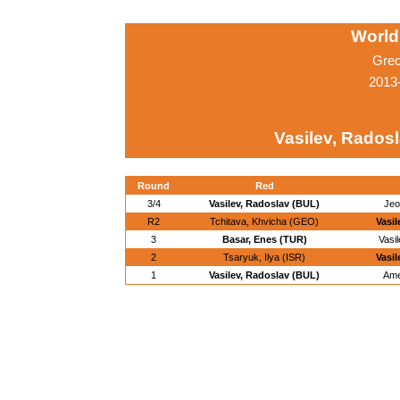
World
Grec
2013-
Vasilev, Rados
Round
Red
3/4
Vasilev, Radoslav (BUL)
Jeo
R2
Tchitava, Khvicha (GEO)
Vasil
3
Basar, Enes (TUR)
Vasi
2
Tsaryuk, Ilya (ISR)
Vasil
1
Vasilev, Radoslav (BUL)
Ame