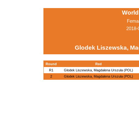
World
Femal
2018-
Glodek Liszewska, Ma
Round
Red
R1
Glodek Liszewska, Magdalena Urszula (POL)
2
Glodek Liszewska, Magdalena Urszula (POL)