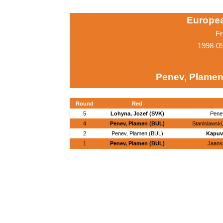
Europe
Fr
1998-05
Penev, Plamen
Round
Red
5
Lohyna, Jozef (SVK)
Pene
4
Penev, Plamen (BUL)
Stanislawsk
2
Penev, Plamen (BUL)
Kapuv
1
Penev, Plamen (BUL)
Jaans