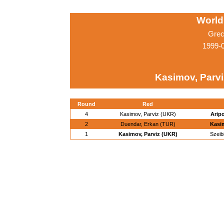
World
Grec
1999-
Kasimov, Parvi
Round
Red
4
Kasimov, Parviz (UKR)
Arip
2
Duendar, Erkan (TUR)
Kasim
1
Kasimov, Parviz (UKR)
Szeib