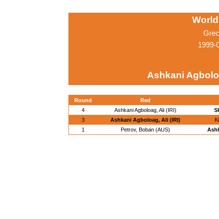
World
Grec
1999-
Ashkani Agboloag
Round
Red
4
Ashkani Agboloag, Ali (IRI)
S
3
Ashkani Agboloag, Ali (IRI)
K
1
Petrov, Boban (AUS)
Ashk