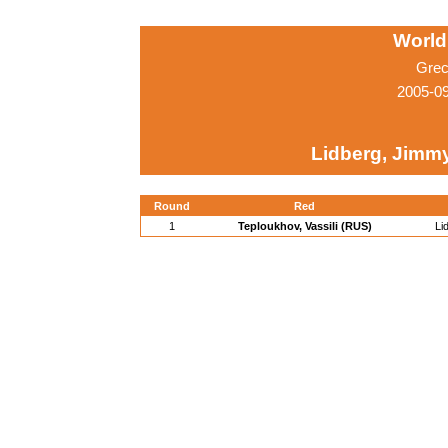
World
Grec
2005-0
Lidberg, Jimm
Round
Red
1
Teploukhov, Vassili (RUS)
Li