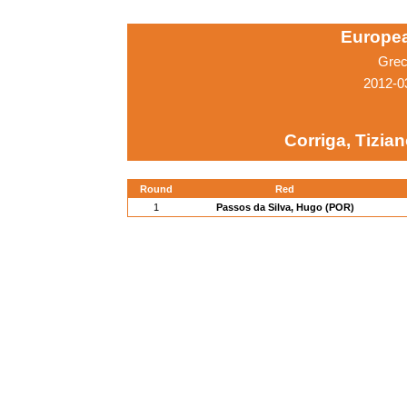
Europe
Grec
2012-0
Corriga, Tizian
Round
Red
1
Passos da Silva, Hugo (POR)