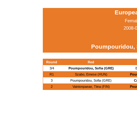
Europe
Femal
2008-0
Poumpouridou, 
Round
Red
3/4
Poumpouridou, Sofia (GRE)
E
R1
Szabo, Emese (HUN)
Pou
3
Poumpouridou, Sofia (GRE)
C
2
Vainionpaeae, Tiina (FIN)
Pou