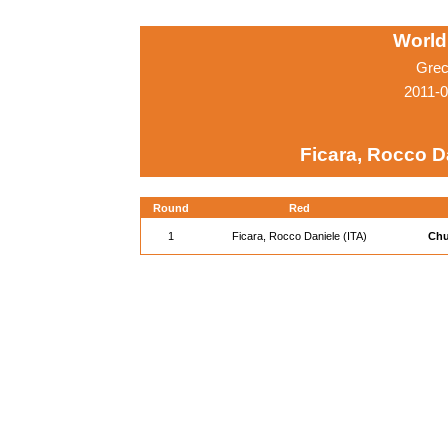
World
Grec
2011-0
Ficara, Rocco Da
Round
Red
1
Ficara, Rocco Daniele (ITA)
Chu