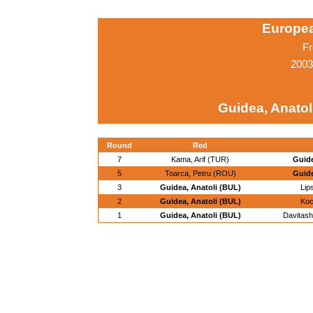
Europe
Fr
2003
Guidea, Anatol
Round
Red
7
Kama, Arif (TUR)
Guide
5
Toarca, Petru (ROU)
Guide
3
Guidea, Anatoli (BUL)
Lip
2
Guidea, Anatoli (BUL)
Koc
1
Guidea, Anatoli (BUL)
Davitash