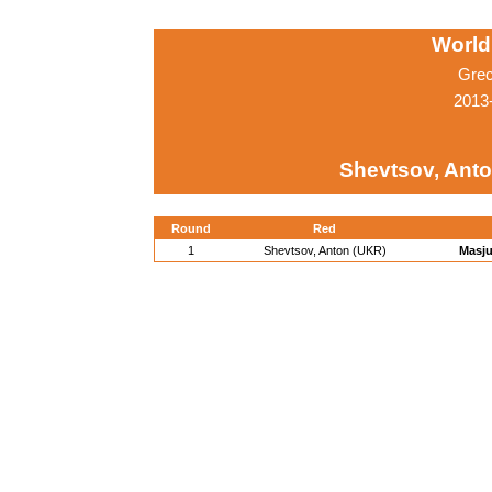
World
Grec
2013-
Shevtsov, Ant
Round
Red
1
Shevtsov, Anton (UKR)
Masju