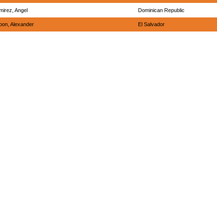
irez, Angel
Dominican Republic
bon, Alexander
El Salvador