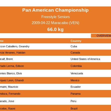
Pan American Championship
Freestyle Seniors
2009-04-22 Maracaibo (VEN)
66.0 kg
OVERVIEW
me
Country
rzon Caballero, Geandry
Cuba
cia Veranes, Haislan
Canada
calf, Brent
United States of America
tado Lerma, Edison
Colombia
ntes Blanco, Elvis
Venezuela
rquez Leon, Ghandi
Mexico
maint, Mauricio
Ecuador
ndoza, Fernando
Panama
arado, Jose
Peru
celos, Raoni
Brazil