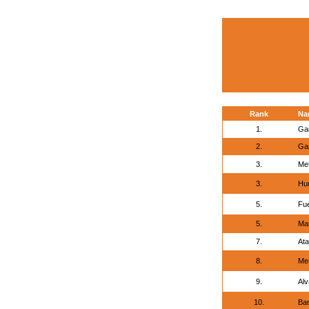
Rank
Na
1.
Ga
2.
Gar
3.
Met
3.
Hur
5.
Fue
5.
Ma
7.
Ata
8.
Me
9.
Alv
10.
Bar