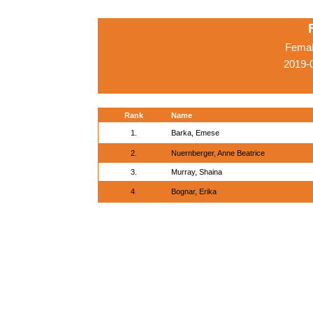
Femal
2019-0
Rank
Name
1.
Barka, Emese
2.
Nuernberger, Anne Beatrice
3.
Murray, Shaina
4.
Bognar, Erika