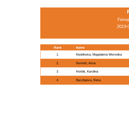
Femal
2019-0
Rank
Name
1.
Kisielinska, Magdalena Weronika
2.
Nemeth, Anna
3.
Horbik, Karolina
4.
Bacsfaiova, Reka