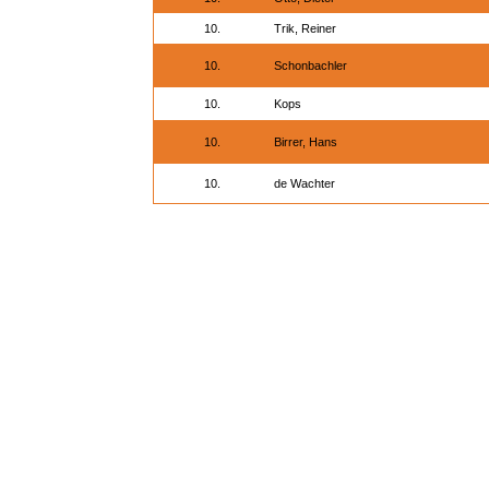
10.
Trik, Reiner
10.
Schonbachler
10.
Kops
10.
Birrer, Hans
10.
de Wachter