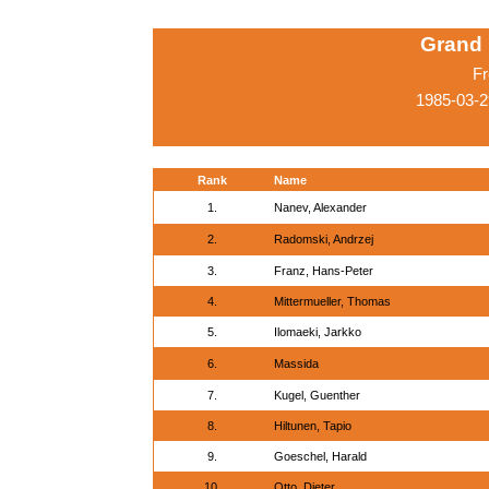
Grand 
Fr
1985-03-2
Rank
Name
1.
Nanev, Alexander
2.
Radomski, Andrzej
3.
Franz, Hans-Peter
4.
Mittermueller, Thomas
5.
Ilomaeki, Jarkko
6.
Massida
7.
Kugel, Guenther
8.
Hiltunen, Tapio
9.
Goeschel, Harald
10.
Otto, Dieter