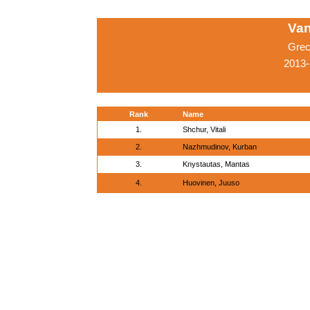
Van
Grec
2013-
Rank
Name
1.
Shchur, Vitali
2.
Nazhmudinov, Kurban
3.
Knystautas, Mantas
4.
Huovinen, Juuso