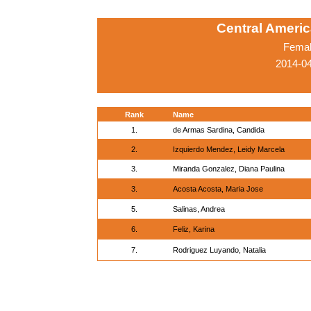
Central Ameri
Femal
2014-0
Rank
Name
1.
de Armas Sardina, Candida
2.
Izquierdo Mendez, Leidy Marcela
3.
Miranda Gonzalez, Diana Paulina
3.
Acosta Acosta, Maria Jose
5.
Salinas, Andrea
6.
Feliz, Karina
7.
Rodriguez Luyando, Natalia