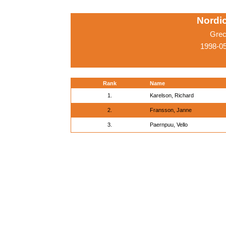
Nordi
Grec
1998-05
Rank
Name
1.
Karelson, Richard
2.
Fransson, Janne
3.
Paernpuu, Vello