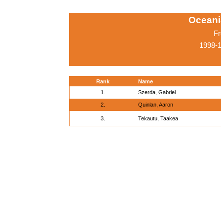
Oceani
Fr
1998-
Rank
Name
1.
Szerda, Gabriel
2.
Quinlan, Aaron
3.
Tekautu, Taakea