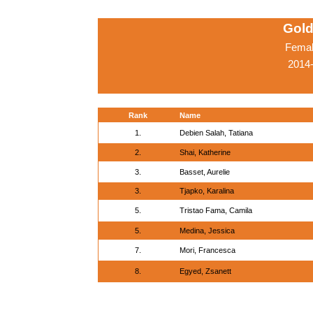
Gold
Femal
2014-
Rank
Name
1.
Debien Salah, Tatiana
2.
Shai, Katherine
3.
Basset, Aurelie
3.
Tjapko, Karalina
5.
Tristao Fama, Camila
5.
Medina, Jessica
7.
Mori, Francesca
8.
Egyed, Zsanett