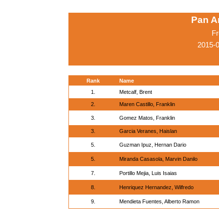
Pan A
Fr
2015-0
Rank
Name
1.
Metcalf, Brent
2.
Maren Castillo, Franklin
3.
Gomez Matos, Franklin
3.
Garcia Veranes, Haislan
5.
Guzman Ipuz, Hernan Dario
5.
Miranda Casasola, Marvin Danilo
7.
Portillo Mejia, Luis Isaias
8.
Henriquez Hernandez, Wilfredo
9.
Mendieta Fuentes, Alberto Ramon