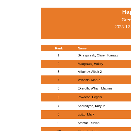
Ha
Grec
2023-12
Rank
Name
1.
Skrzypczak, Olivier Tomasz
2.
Maegisalu, Helary
3.
Aitbekov, Aibek 2
4.
Voloshin, Marko
5.
Ekeroth, William Magnus
6.
Pokovba, Evgeni
7.
Sahradyan, Koryun
8.
Loitto, Mark
9.
Stamat, Ruslan