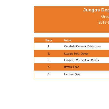
Juegos Dep
Grec
2013-1
Rank
Name
1.
Caraballo Cabrera, Edwin Jose
2.
Loango Solis, Oscar
3.
Espinoza Cazar, Juan Carlos
4.
Brown, Elton
5.
Herrera, Saul