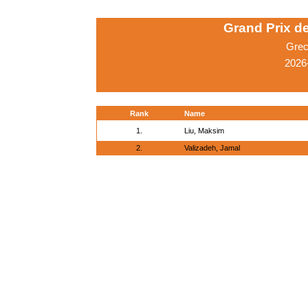
Grand Prix d
Grec
2026
Rank
Name
1.
Liu, Maksim
2.
Valizadeh, Jamal