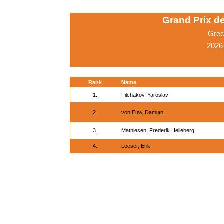
Grand Prix d
Grec
2026
Rank
Name
1.
Filchakov, Yaroslav
2.
von Euw, Damian
3.
Mathiesen, Frederik Helleberg
4.
Loeser, Erik