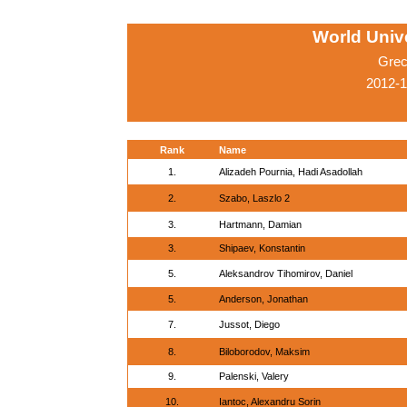
World Univ
Grec
2012-1
Rank
Name
1.
Alizadeh Pournia, Hadi Asadollah
2.
Szabo, Laszlo 2
3.
Hartmann, Damian
3.
Shipaev, Konstantin
5.
Aleksandrov Tihomirov, Daniel
5.
Anderson, Jonathan
7.
Jussot, Diego
8.
Biloborodov, Maksim
9.
Palenski, Valery
10.
Iantoc, Alexandru Sorin