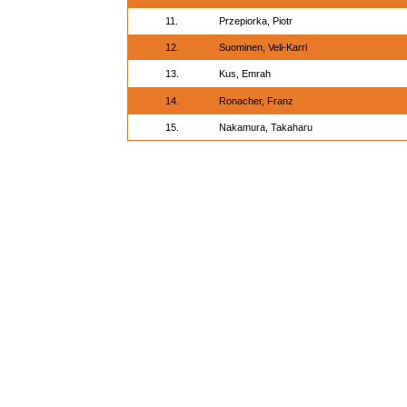
11.
Przepiorka, Piotr
12.
Suominen, Veli-Karri
13.
Kus, Emrah
14.
Ronacher, Franz
15.
Nakamura, Takaharu