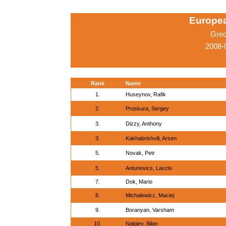
Europe
Grec
2008-
Rank
Name
1.
Huseynov, Rafik
2.
Proskura, Sergey
3.
Dizzy, Anthony
3.
Kakhabrishvili, Arsen
5.
Novak, Petr
5.
Antunovics, Laszlo
7.
Dok, Mario
8.
Michalewicz, Maciej
9.
Boranyan, Varsham
10.
Nalgiev, Bilan