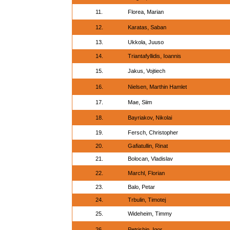
11.
Florea, Marian
12.
Karatas, Saban
13.
Ukkola, Juuso
14.
Triantafyllidis, Ioannis
15.
Jakus, Vojtiech
16.
Nielsen, Marthin Hamlet
17.
Mae, Siim
18.
Bayriakov, Nikolai
19.
Fersch, Christopher
20.
Gafiatullin, Rinat
21.
Bolocan, Vladislav
22.
Marchl, Florian
23.
Balo, Petar
24.
Trbulin, Timotej
25.
Wideheim, Timmy
26.
Petrishin, Igor