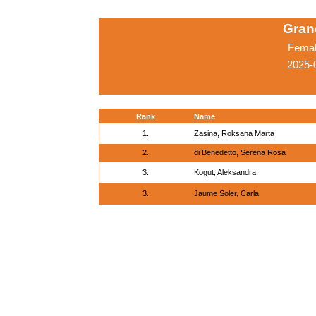
Grand
Femal
2025-
Rank
Name
1.
Zasina, Roksana Marta
2.
di Benedetto, Serena Rosa
3.
Kogut, Aleksandra
3.
Jaume Soler, Carla