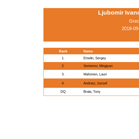
Ljubomir Ivano
Grec
2018-09
Rank
Name
1.
Emelin, Sergey
2.
Semenov, Mingiyan
3.
Mahonen, Lauri
4.
Andrasi, Jozsef
DQ
Brala, Tony