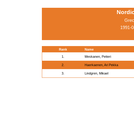
Nordi
Grec
1991-0
Rank
Name
1.
Meskanen, Petteri
2.
Haerkaenen, Ari Pekka
3.
Lindgren, Mikael