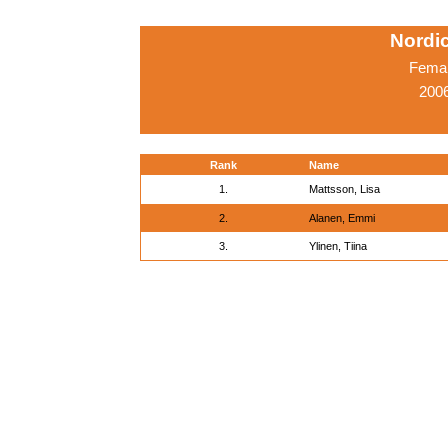
Nordi
Femal
2006
Rank
Name
1.
Mattsson, Lisa
2.
Alanen, Emmi
3.
Ylinen, Tiina